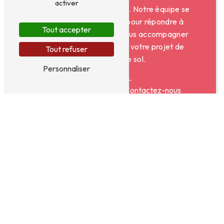
activer
l'ensemble de nos services. Notre équipe se
tient à votre disposition pour répondre à
Tout accepter
toutes vos questions et vous accompagner
dans la concrétisation de votre projet de
Tout refuser
revêtement de sol.
Personnaliser
En savoir plus
Contactez-nous