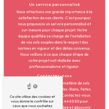
Un service personnalisé
Nous attachons une grande importance à la
satisfaction de nos clients. C'est pourquoi
nous proposons un service personnalisé et
sur-mesure pour chaque projet. Notre
équipe qualifiée se charge de l'installation
de vos sols souples dans le respect des
normes en vigueur et des délais convenus.
Nous veillons à ce que chaque étape de
votre projet soit réalisée avec
professionnalisme et rigueur.
Contactez-nous
Pour tous vos besoins en matière de sols
souples à Charbonnières-les-Bains, faites
confiance à SUPERSOL. Contactez-nous
Ce site utilise des cookies et
dès aujourd'hui au 04 78 44 85 85 pour
vous donne le contrôle sur
ceux que vous souhaitez
obtenir un devis personnalisé et découvrir