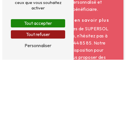
un accompagnement personnalisé et
ceux que vous souhaitez
activer
chaleureux à chaque bénéficiaire.
Contactez-nous pour en savoir plus
Tout accepter
Pour bénéficier des services de SUPERSOL
Tout refuser
à Charbonnières-les-Bains, n'hésitez pas à
nous contacter au 04 78 44 85 85. Notre
Personnaliser
équipe se tient à votre disposition pour
étudier vos besoins et vous proposer des
solutions adaptées. Faites confiance à
SUPERSOL pour un accompagnement de
qualité au quotidien.
En savoir plus
Contactez-nous