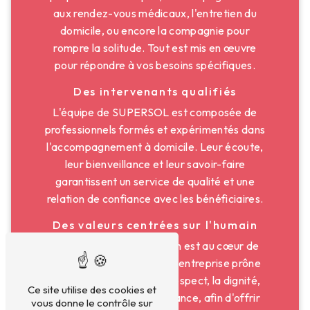
aux rendez-vous médicaux, l'entretien du
domicile, ou encore la compagnie pour
rompre la solitude. Tout est mis en œuvre
pour répondre à vos besoins spécifiques.
Des intervenants qualifiés
L'équipe de SUPERSOL est composée de
professionnels formés et expérimentés dans
l'accompagnement à domicile. Leur écoute,
leur bienveillance et leur savoir-faire
garantissent un service de qualité et une
relation de confiance avec les bénéficiaires.
Des valeurs centrées sur l'humain
Chez SUPERSOL, l'humain est au cœur de
toutes les interventions. L'entreprise prône
des valeurs telles que le respect, la dignité,
Ce site utilise des cookies et
l'autonomie et la bienveillance, afin d'offrir
vous donne le contrôle sur